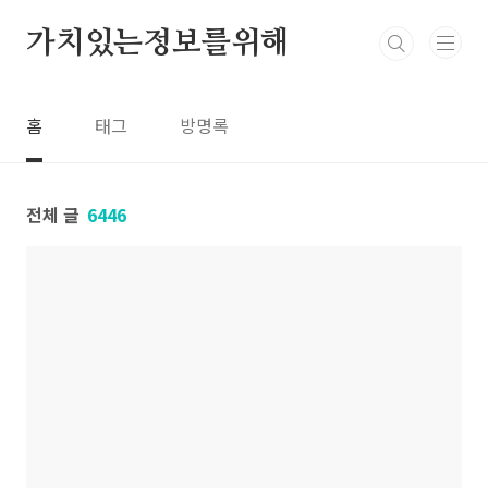
본문 바로가기
가치있는정보를위해
홈
태그
방명록
전체 글
6446