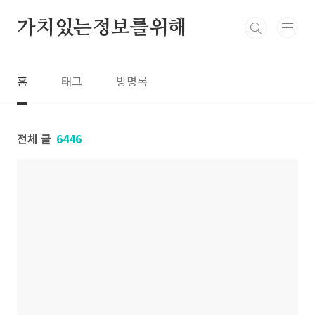
본문 바로가기
가치있는정보를위해
홈
태그
방명록
전체 글
6446