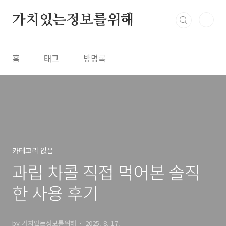
본문 바로가기
가치있는정보를위해
홈
태그
방명록
카테고리 없음
과립 차콜 직접 먹어본 솔직
한 사용 후기
by 가치있는정보를위해
2025. 8. 17.